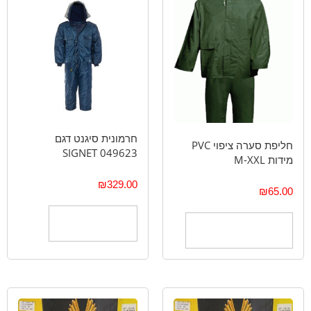
חרמונית סיגנט דגם
חליפת סערה ציפוי PVC
049623 SIGNET
מידות M-XXL
₪
329.00
₪
65.00
הוספה לסל
בחר אפשרויות