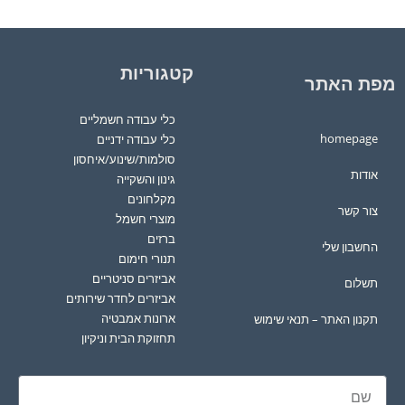
קטגוריות
מפת האתר
כלי עבודה חשמליים
homepage
כלי עבודה ידניים
סולמות/שינוע/איחסון
אודות
גינון והשקייה
מקלחונים
צור קשר
מוצרי חשמל
ברזים
החשבון שלי
תנורי חימום
אביזרים סניטריים
תשלום
אביזרים לחדר שירותים
ארונות אמבטיה
תקנון האתר – תנאי שימוש
תחזוקת הבית וניקיון