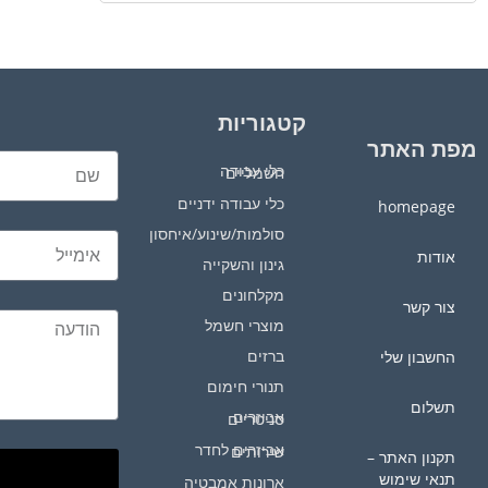
קטגוריות
מפת האתר
כלי עבודה חשמליים
כלי עבודה ידניים
homepage
סולמות/שינוע/איחסון
אודות
גינון והשקייה
מקלחונים
צור קשר
מוצרי חשמל
ברזים
החשבון שלי
תנורי חימום
תשלום
אביזרים סניטריים
אביזרים לחדר שירותים
תקנון האתר –
תנאי שימוש
ארונות אמבטיה