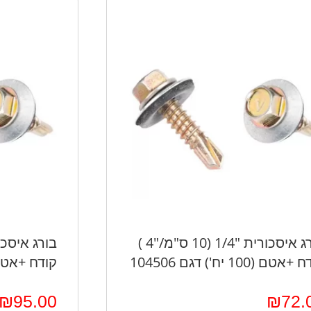
בורג איסכורית "1/4 (10 ס"מ/"4 )
אטם (100 יח') דגם 104506
קודח +אטם (400 יח') דגם
₪
95.00
₪
72.