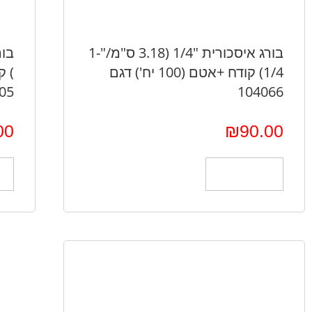
בורג איסכורית "1/4 (3.18 ס"מ/"1-
1/4) קודח +אטם (100 יח') דגם
05
104066
00
₪
90.00
הוספה לסל