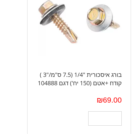
בורג איסכורית "1/4 (7.5 ס"מ/"3 )
קודח +אטם (150 יח') דגם 104888
₪
69.00
הוספה לסל