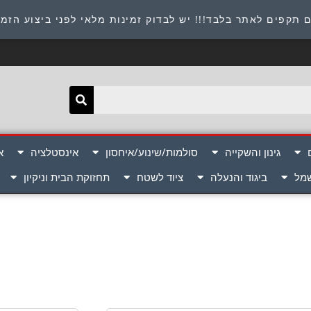
תובת : היוזמים 9 אור יהודה שירות לקוחות 054-8945722
 תקפים לאתר בלבד!!! יש לבדוק זמינות מלאי לפני ביצוע הזמ
גינון והשקייה
סולמות/שינוע/איחסון
אינסטלציה
א
שמל
ביגוד והנעלה
ציוד לשטח
תחזוקת הבית וניקיון