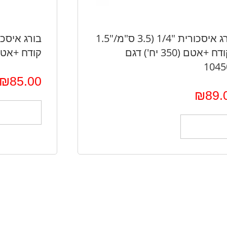
בורג איסכורית "1/4 (3.5 ס"מ/"1.5
) קודח +אטם (350 יח') דגם
קודח +אטם (250 יח') דגם
1045
₪
85.00
₪
89.
הוספה לס
הוספה לסל