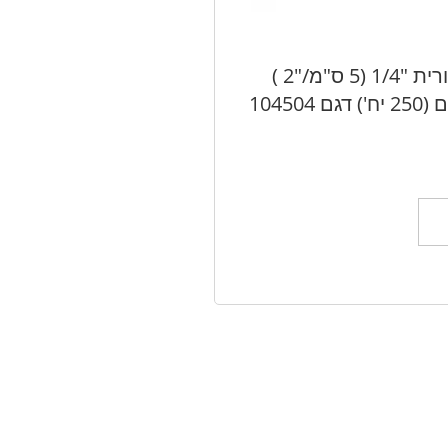
בורג איסכורית "1/4 (5 ס"מ/"2 )
 104504
ל