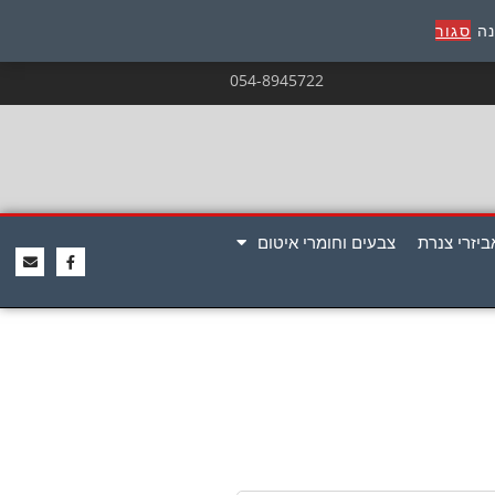
נה
סגור
054-8945722
ביזרי צנרת
צבעים וחומרי איטום