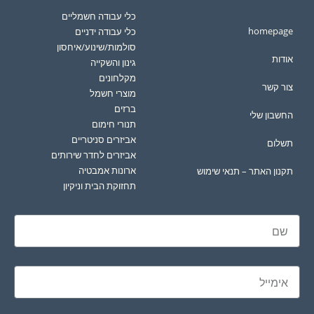
כלי עבודה חשמליים
homepage
כלי עבודה ידניים
סולמות/שינוע/איחסון
אודות
גינון והשקייה
מקלחונים
צור קשר
מוצרי חשמל
ברזים
החשבון שלי
תנורי חימום
אביזרים סניטריים
תשלום
אביזרים לחדר שירותים
ארונות אמבטיה
תקנון האתר – תנאי שימוש
תחזוקת הבית וניקיון