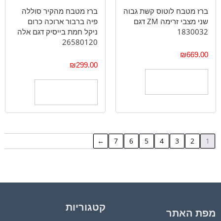
ברז מטבח לוטוס קשת גבוה
ברז מטבח מהקיר סוללה
שני מצבי זרימה ZM דגם
פיה ברבור ארוכה כרום
1830032
ניקל חמת בייסיק דגם אלה
26580120
₪
669.00
₪
299.00
הוספה לסל
הוספה לסל
←
7
6
5
4
3
2
1
קטגוריות
מפת האתר