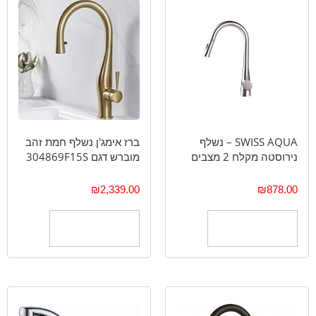
SWISS AQUA – נשלף
ברז אימג'ן נשלף חמת זהב
נירוסטה מקלח 2 מצבים
מוברש דגם 304869F15S
₪
2,339.00
₪
878.00
הוספה לסל
הוספה לסל