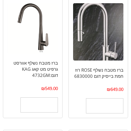
ברז מטבח נשלף אוורסט
גרפיט מט קאג KAG
ברז מטבח נשלף ROSE רוז
דגם:4732GM
חמת בייסיק דגם 6830000
₪
549.00
₪
649.00
הוספה לסל
הוספה לסל