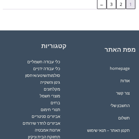
←
3
2
1
קטגוריות
מפת האתר
כלי עבודה חשמליים
homepage
כלי עבודה ידניים
סולמות/שינוע/איחסון
אודות
גינון והשקייה
מקלחונים
צור קשר
מוצרי חשמל
ברזים
החשבון שלי
תנורי חימום
אביזרים סניטריים
תשלום
אביזרים לחדר שירותים
ארונות אמבטיה
תקנון האתר – תנאי שימוש
תחזוקת הבית וניקיון