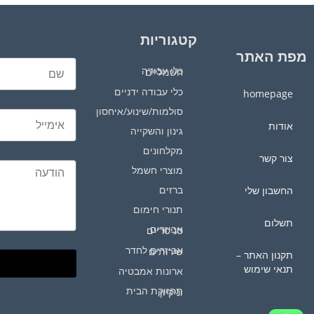
קטגוריות
מפת האתר
כלי עבודה חשמליים
כלי עבודה ידניים
homepage
סולמות/שינוע/איחסון
אודות
גינון והשקייה
מקלחונים
צור קשר
מוצרי חשמל
ברזים
החשבון שלי
תנורי חימום
תשלום
אביזרים סניטריים
אביזרים לחדר שירותים
תקנון האתר –
תנאי שימוש
ארונות אמבטיה
תחזוקת הבית וניקיון