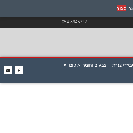
נה
סגור
054-8945722
ביזרי צנרת
צבעים וחומרי איטום