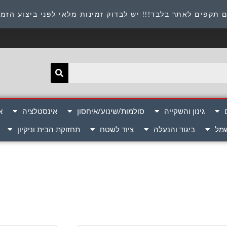
תובת : היוזמים 9 אור יהודה שירות לקוחות 054-8945722
 תקפים לאתר בלבד!!! יש לבדוק זמינות מלאי לפני ביצוע הזמ
גינון והשקייה
סולמות/שינוע/איחסון
אינסטלציה
א
שמל
ביגוד והנעלה
ציוד לשטח
תחזוקת הבית וניקיון