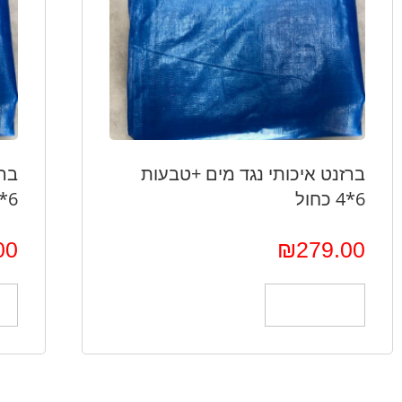
ברזנט איכותי נגד מים +טבעות
ברז
6*4 כחול
6*5 כחול
00
₪
279.00
הוספה לסל