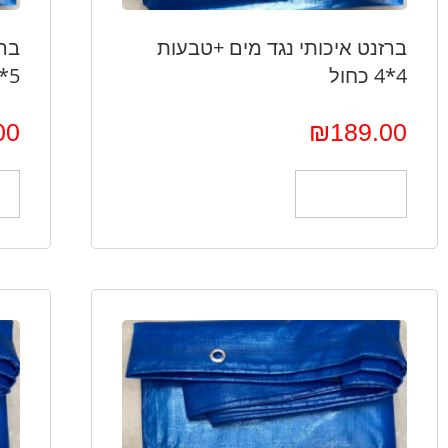
ברזנט איכותי נגד מים +טבעות
ברז
4*4 כחול
5*3 כחול
00
₪
189.00
הוספה לסל