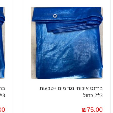
ברזנט איכותי נגד מים +טבעות
ברז
3*2 כחול
3*3 כחול
00
₪
75.00