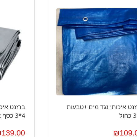
נט איכותי נגד מים +טבעות
ברזנט איכ
4*3 כסף אפור
₪
139.00
₪
109.