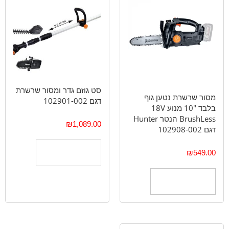
סט גוזם גדר ומסור שרשרת
מסור שרשרת נטען גוף
דגם 102901-002
בלבד "10 מנוע 18V
BrushLess הנטר Hunter
₪
1,089.00
דגם 102908-002
הוספה לסל
₪
549.00
הוספה לסל