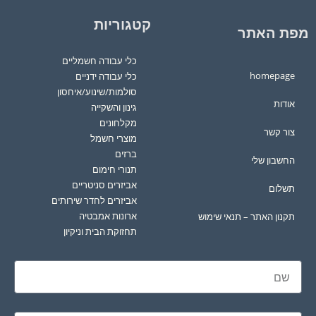
קטגוריות
מפת האתר
כלי עבודה חשמליים
homepage
כלי עבודה ידניים
סולמות/שינוע/איחסון
אודות
גינון והשקייה
מקלחונים
צור קשר
מוצרי חשמל
ברזים
החשבון שלי
תנורי חימום
אביזרים סניטריים
תשלום
אביזרים לחדר שירותים
ארונות אמבטיה
תקנון האתר – תנאי שימוש
תחזוקת הבית וניקיון