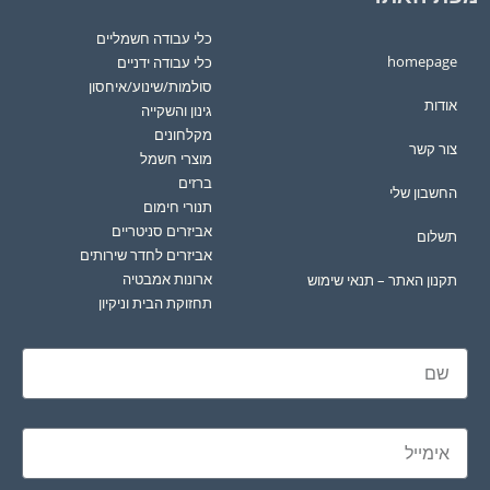
כלי עבודה חשמליים
homepage
כלי עבודה ידניים
סולמות/שינוע/איחסון
אודות
גינון והשקייה
מקלחונים
צור קשר
מוצרי חשמל
ברזים
החשבון שלי
תנורי חימום
אביזרים סניטריים
תשלום
אביזרים לחדר שירותים
ארונות אמבטיה
תקנון האתר – תנאי שימוש
תחזוקת הבית וניקיון