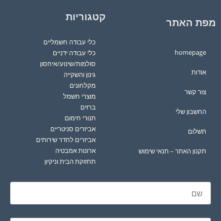
קטגוריות
מפת האתר
כלי עבודה חשמליים
homepage
כלי עבודה ידניים
סולמות/שינוע/איחסון
אודות
גינון והשקייה
מקלחונים
צור קשר
מוצרי חשמל
ברזים
החשבון שלי
תנורי חימום
אביזרים סניטריים
תשלום
אביזרים לחדר שירותים
ארונות אמבטיה
תקנון האתר – תנאי שימוש
תחזוקת הבית וניקיון