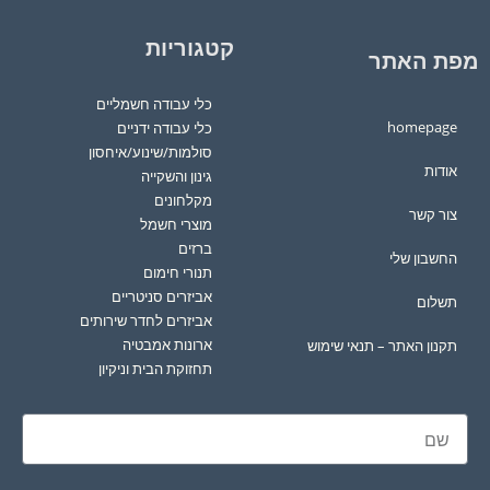
קטגוריות
מפת האתר
כלי עבודה חשמליים
homepage
כלי עבודה ידניים
סולמות/שינוע/איחסון
אודות
גינון והשקייה
מקלחונים
צור קשר
מוצרי חשמל
ברזים
החשבון שלי
תנורי חימום
אביזרים סניטריים
תשלום
אביזרים לחדר שירותים
ארונות אמבטיה
תקנון האתר – תנאי שימוש
תחזוקת הבית וניקיון