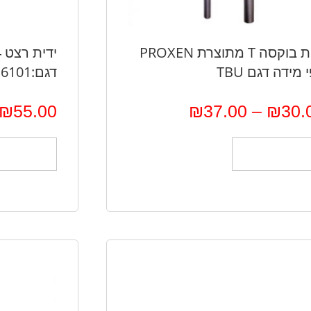
ידית בוקסה T מתוצרת PROXEN
י
 מידה דגם TBU
דגם:816101
₪
55.00
₪
37.00
–
₪
30.
בחר אפשרויות
הוספה לס