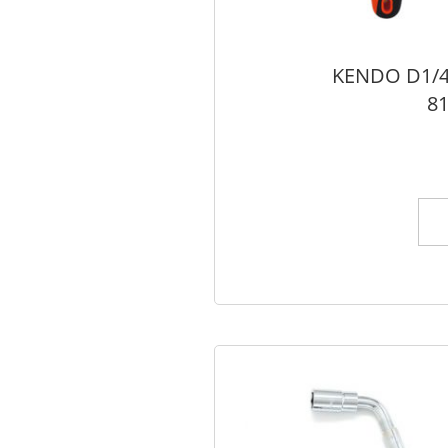
דית רצט KENDO D1/4
ל