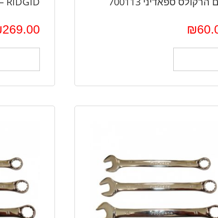
 הרקולס ספאדיני 700113
RIDGID – דגם RD31060
₪
269.00
₪
60.
הוספה לסל
הוספה לס