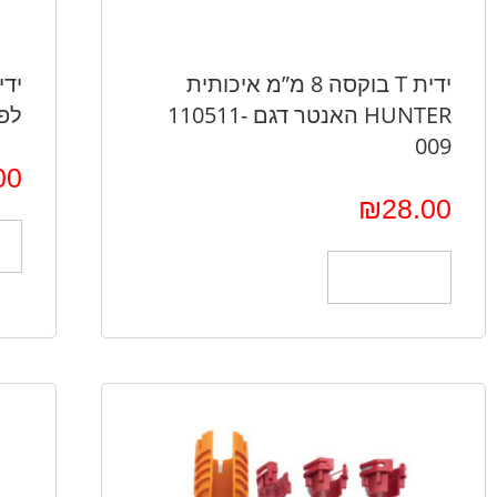
ידית T בוקסה 8 מ”מ איכותית
HUNTER האנטר דגם 110511-
לפי
009
00
₪
28.00
הוספה לסל