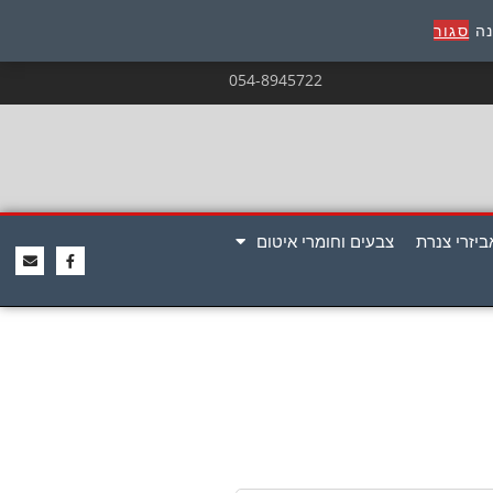
נה
סגור
054-8945722
ביזרי צנרת
צבעים וחומרי איטום