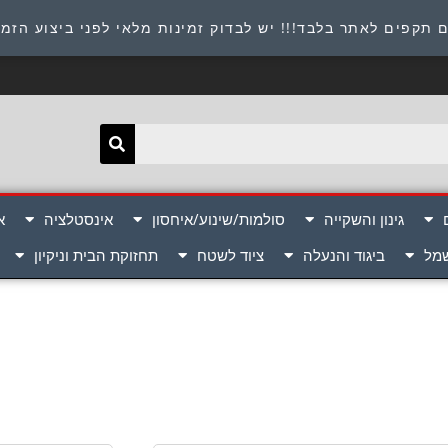
תובת : היוזמים 9 אור יהודה שירות לקוחות 054-8945722
 תקפים לאתר בלבד!!! יש לבדוק זמינות מלאי לפני ביצוע הזמ
גינון והשקייה
סולמות/שינוע/איחסון
אינסטלציה
א
שמל
ביגוד והנעלה
ציוד לשטח
תחזוקת הבית וניקיון