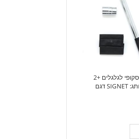
מפתח טלסקופי לגלגלים +2
בוקסות מותג: SIGNET דגם
ל