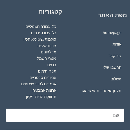
קטגוריות
מפת האתר
כלי עבודה חשמליים
homepage
כלי עבודה ידניים
סולמות/שינוע/איחסון
אודות
גינון והשקייה
מקלחונים
צור קשר
מוצרי חשמל
ברזים
החשבון שלי
תנורי חימום
אביזרים סניטריים
תשלום
אביזרים לחדר שירותים
ארונות אמבטיה
תקנון האתר – תנאי שימוש
תחזוקת הבית וניקיון