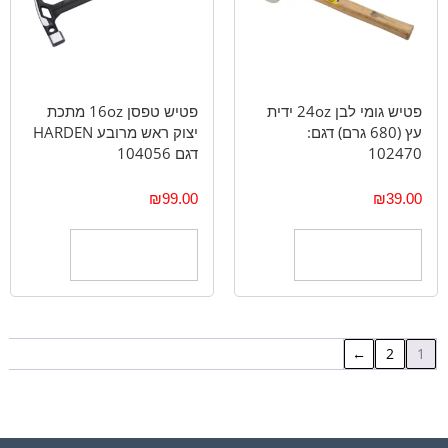
פטיש גומי לבן 24oz ידית
פטיש טפסן 16oz מתכת
עץ (680 גרם) דגם:
יצוק ראש מרובע HARDEN
102470
דגם 104056
₪
99.00
₪
39.00
הוספה לסל
הוספה לסל
←
2
1