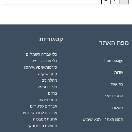
קטגוריות
מפת האתר
כלי עבודה חשמליים
homepage
כלי עבודה ידניים
סולמות/שינוע/איחסון
אודות
גינון והשקייה
מקלחונים
צור קשר
מוצרי חשמל
ברזים
החשבון שלי
תנורי חימום
אביזרים סניטריים
תשלום
אביזרים לחדר שירותים
ארונות אמבטיה
תקנון האתר – תנאי שימוש
תחזוקת הבית וניקיון