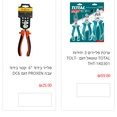
ערכת פליירים 3 יחידות
TOTAL טוטאל דגם: TOLT-
THT-1K0301
פלייר בידוד "6 -קטר בידוד
עבה PROXEN דגם DC6
₪
59.00
₪
25.00
הוספה לסל
הוספה לסל