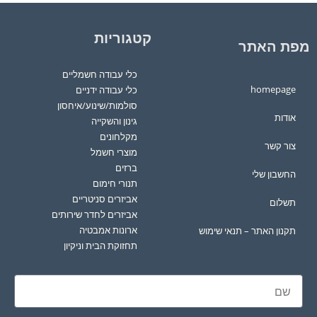
קטגוריות
מפת האתר
כלי עבודה חשמליים
homepage
כלי עבודה ידניים
סולמות/שינוע/איחסון
אודות
גינון והשקייה
מקלחונים
צור קשר
מוצרי חשמל
ברזים
החשבון שלי
תנורי חימום
אביזרים סניטריים
תשלום
אביזרים לחדר שירותים
ארונות אמבטיה
תקנון האתר – תנאי שימוש
תחזוקת הבית וניקיון