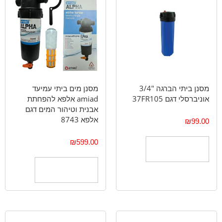
מסנן ביתי הברגה "3/4
מסנן מים ביתי עמיעד
אוניברסלי דגם 37FR105
amiad אלפא להפחתת
אבנית וטיהור המים דגם
אלפא 8743
₪
99.00
₪
599.00
הוספה לסל
הוספה לסל