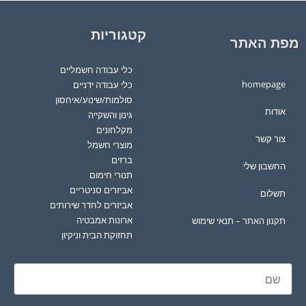
קטגוריות
מפת האתר
כלי עבודה חשמליים
homepage
כלי עבודה ידניים
סולמות/שינוע/איחסון
אודות
גינון והשקייה
מקלחונים
צור קשר
מוצרי חשמל
ברזים
החשבון שלי
תנורי חימום
אביזרים סניטריים
תשלום
אביזרים לחדר שירותים
ארונות אמבטיה
תקנון האתר – תנאי שימוש
תחזוקת הבית וניקיון