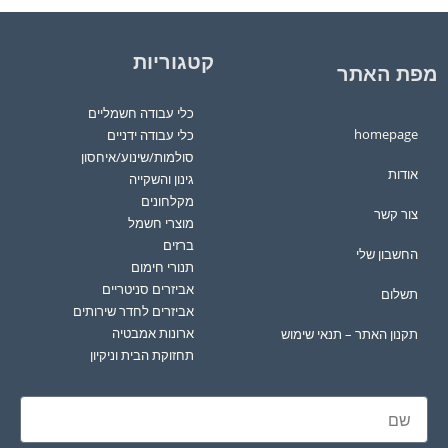
קטגוריות
מפת האתר
כלי עבודה חשמליים
homepage
כלי עבודה ידניים
סולמות/שינוע/איחסון
אודות
גינון והשקייה
מקלחונים
צור קשר
מוצרי חשמל
ברזים
החשבון שלי
תנורי חימום
אביזרים סניטריים
תשלום
אביזרים לחדר שירותים
ארונות אמבטיה
תקנון האתר – תנאי שימוש
תחזוקת הבית וניקיון