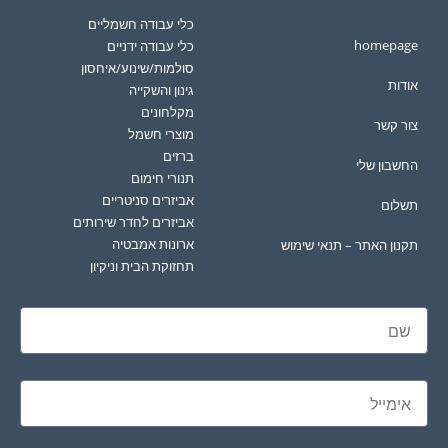
כלי עבודה חשמליים
homepage
כלי עבודה ידניים
סולמות/שינוע/איחסון
אודות
גינון והשקייה
מקלחונים
צור קשר
מוצרי חשמל
ברזים
החשבון שלי
תנורי חימום
אביזרים סניטריים
תשלום
אביזרים לחדר שירותים
ארונות אמבטיה
תקנון האתר – תנאי שימוש
תחזוקת הבית וניקיון