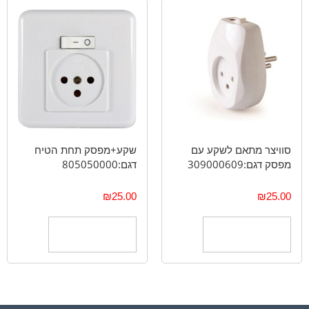
סוויצר מתאם לשקע עם
שקע+מפסק תחת הטיח
מפסק דגם:309000609
דגם:805050000
₪
25.00
₪
25.00
הוספה לסל
הוספה לסל