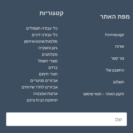
קטגוריות
מפת האתר
כלי עבודה חשמליים
homepage
כלי עבודה ידניים
סולמות/שינוע/איחסון
אודות
גינון והשקייה
מקלחונים
צור קשר
מוצרי חשמל
ברזים
החשבון שלי
תנורי חימום
אביזרים סניטריים
תשלום
אביזרים לחדר שירותים
ארונות אמבטיה
תקנון האתר – תנאי שימוש
תחזוקת הבית וניקיון