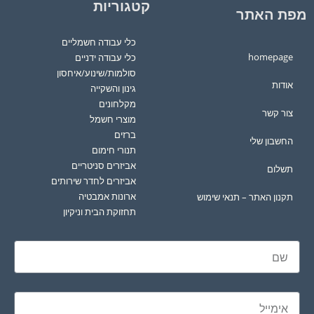
קטגוריות
מפת האתר
כלי עבודה חשמליים
homepage
כלי עבודה ידניים
סולמות/שינוע/איחסון
אודות
גינון והשקייה
מקלחונים
צור קשר
מוצרי חשמל
ברזים
החשבון שלי
תנורי חימום
אביזרים סניטריים
תשלום
אביזרים לחדר שירותים
ארונות אמבטיה
תקנון האתר – תנאי שימוש
תחזוקת הבית וניקיון