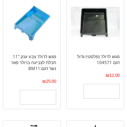
מגש לרולר (פלסטי) גדול
מגש לרולר צבע ענק "11
דגם 104571
תכלת לצביעה ברולר פאר
נשר דגם:BM11
₪
12.00
₪
25.00
הוספה לסל
הוספה לסל