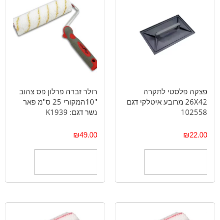
פצקה פלסטי לתקרה
רולר זברה פרלון פס צהוב
26X42 מרובע איטלקי דגם
"10המקורי 25 ס"מ פאר
102558
נשר דגם: K1939
₪
49.00
₪
22.00
הוספה לסל
הוספה לסל