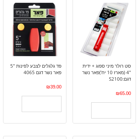
סט רולר מיני ספוג + ידית
פד גלגלים לצבע לפינות "5
"4 (מארז 10 יח')פאר נשר
פאר נשר דגם 4065
דגם:S2100
₪
39.00
₪
65.00
הוספה לסל
הוספה לסל