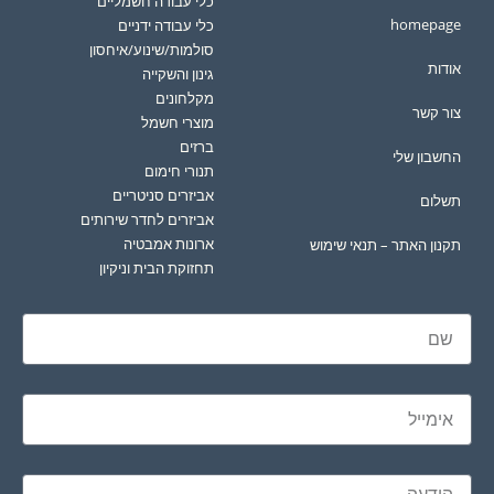
כלי עבודה חשמליים
homepage
כלי עבודה ידניים
סולמות/שינוע/איחסון
אודות
גינון והשקייה
מקלחונים
צור קשר
מוצרי חשמל
ברזים
החשבון שלי
תנורי חימום
אביזרים סניטריים
תשלום
אביזרים לחדר שירותים
ארונות אמבטיה
תקנון האתר – תנאי שימוש
תחזוקת הבית וניקיון