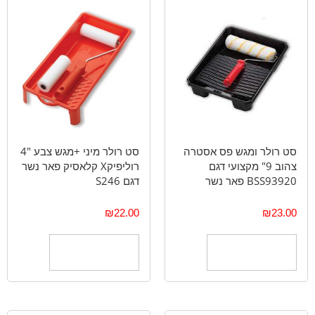
סט רולר ומגש פס אסטרה
סט רולר מיני +מגש צבע "4
צהוב 9" מקצועי דגם
רוליפיקX קלאסיק פאר נשר
BSS93920 פאר נשר
דגם S246
₪
22.00
₪
23.00
הוספה לסל
הוספה לסל