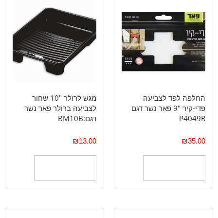
החלפה לפד לצביעה
מגש לרולר "10 שחור
פדי-קיר "9 פאר נשר דגם
לצביעה ברולר פאר נשר
P4049R
דגם:BM10B
₪
13.00
₪
35.00
הוספה לסל
הוספה לסל