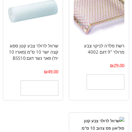
רשת פלדה לניקוי צבע
שרוול לרולר צבע קטן ספוג
מרולר "9 דגם 4002
קצה ישר 10 ס"מ (מארז 10
יח') פאר נשר דגם:BSS10
₪
29.00
₪
49.00
הוספה לסל
הוספה לסל