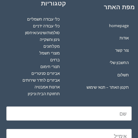
קטגוריות
מפת האתר
כלי עבודה חשמליים
homepage
כלי עבודה ידניים
סולמות/שינוע/איחסון
אודות
גינון והשקייה
מקלחונים
צור קשר
מוצרי חשמל
ברזים
החשבון שלי
תנורי חימום
אביזרים סניטריים
תשלום
אביזרים לחדר שירותים
ארונות אמבטיה
תקנון האתר – תנאי שימוש
תחזוקת הבית וניקיון