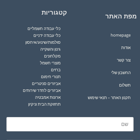
קטגוריות
מפת האתר
כלי עבודה חשמליים
homepage
כלי עבודה ידניים
סולמות/שינוע/איחסון
אודות
גינון והשקייה
מקלחונים
צור קשר
מוצרי חשמל
ברזים
החשבון שלי
תנורי חימום
אביזרים סניטריים
תשלום
אביזרים לחדר שירותים
ארונות אמבטיה
תקנון האתר – תנאי שימוש
תחזוקת הבית וניקיון