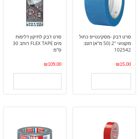
סרט דבק -מסקינטייפ כחול
סרט דבק לתיקון דליפות
מקצועי "2 (50 מ"א) דגם:
מים FLEX TAPE רוחב 30
102542
ס"מ
₪
109.00
₪
15.00
הוספה לסל
בחר אפשרויות