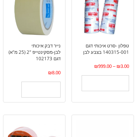
טפלון -סרט איכותי דגם
נייר דבק איכותי
140315-001 בצבע לבן
לבן-מסקינטייפ "2 (25 מ"א)
דגם 102173
₪
999.00
–
₪
3.00
₪
8.00
בחר אפשרויות
הוספה לסל