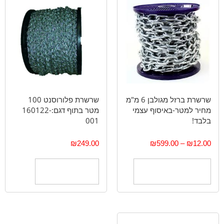
שרשרת ברזל מגולבן 6 מ"מ
שרשרת פלורוסנט 100
מחיר למטר-באיסוף עצמי
מטר בתוף דגם:160122-
בלבד!
001
₪
249.00
₪
599.00
–
₪
12.00
בחר אפשרויות
הוספה לסל