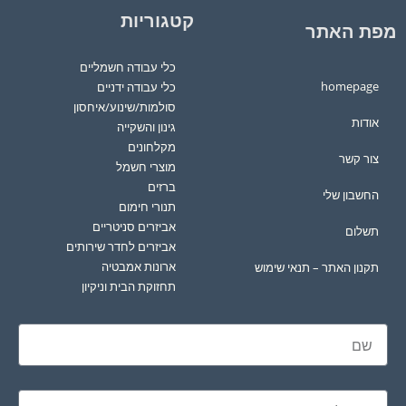
קטגוריות
מפת האתר
כלי עבודה חשמליים
homepage
כלי עבודה ידניים
סולמות/שינוע/איחסון
אודות
גינון והשקייה
מקלחונים
צור קשר
מוצרי חשמל
ברזים
החשבון שלי
תנורי חימום
אביזרים סניטריים
תשלום
אביזרים לחדר שירותים
ארונות אמבטיה
תקנון האתר – תנאי שימוש
תחזוקת הבית וניקיון