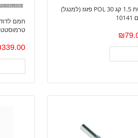
ווסת 1.5 קג POL 30 פזגז (למנגל)
1014
חמם לדוד 
טרמוסטט
₪
79.
₪
339.00
הוספה לסל
הוספה לס