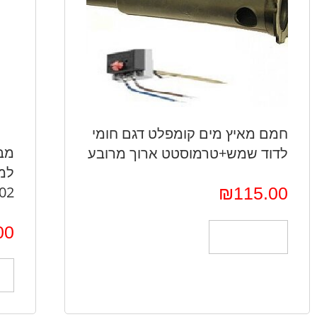
חמם מאיץ מים קומפלט דגם חומי
מב
לדוד שמש+טרמוסטט ארוך מרובע
02
₪
115.00
00
הוספה לסל