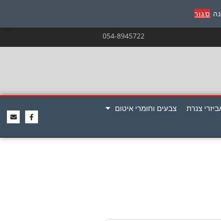
נה
סגור
054-8945722
ביזרי צנרת
צבעים וחומרי איטום