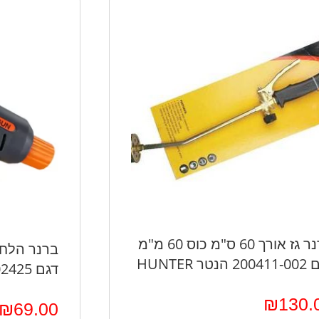
ברנר גז אורך 60 ס"מ כוס 60 מ"מ
הנטר HUNTER
דגם 102425
₪
130.
₪
69.00