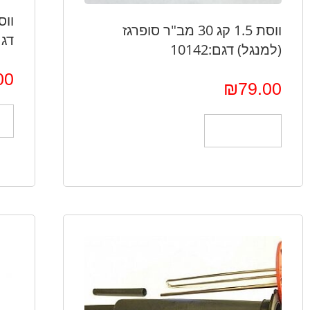
ווסת 1.5 קג 30 מב"ר סופרגז
דגם 1
(למנגל) דגם:10142
00
₪
79.00
הוספה לסל