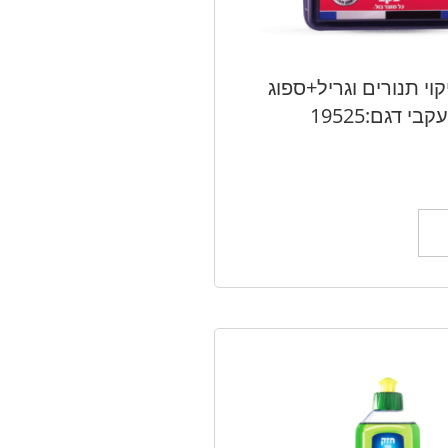
י תנורים וגריל+ספוג
י דגם:19525
ל