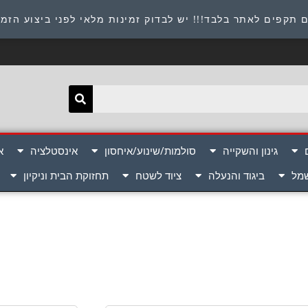
תובת : היוזמים 9 אור יהודה שירות לקוחות 054-8945722
 תקפים לאתר בלבד!!! יש לבדוק זמינות מלאי לפני ביצוע הזמ
גינון והשקייה
סולמות/שינוע/איחסון
אינסטלציה
א
שמל
ביגוד והנעלה
ציוד לשטח
תחזוקת הבית וניקיון