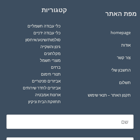
קטגוריות
מפת האתר
כלי עבודה חשמליים
homepage
כלי עבודה ידניים
סולמות/שינוע/איחסון
אודות
גינון והשקייה
מקלחונים
צור קשר
מוצרי חשמל
ברזים
החשבון שלי
תנורי חימום
אביזרים סניטריים
תשלום
אביזרים לחדר שירותים
ארונות אמבטיה
תקנון האתר – תנאי שימוש
תחזוקת הבית וניקיון