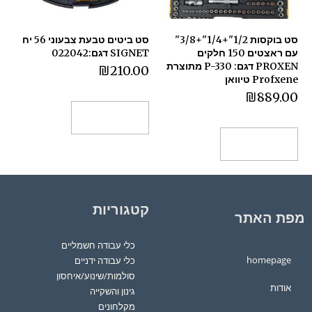
סט בוקסות 1/2"+1/4"+3/8"
סט ביטים טבעת צבעוני 56 יח
עם ראצטים 150 חלקים
SIGNET דגם:022042
PROXEN דגם: P-330 מתוצרת
₪
210.00
Profxene טיוואן
₪
889.00
הוספה לסל
הוספה לסל
קטגוריות
מפת האתר
כלי עבודה חשמליים
homepage
כלי עבודה ידניים
סולמות/שינוע/איחסון
אודות
גינון והשקייה
מקלחונים