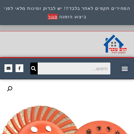
המחירים תקפים לאתר בלבד!!! יש לבדוק זמינות מלאי לפני
כתובת : היוזמים 9 אור יהודה שירות לקוחות 054-
ביצוע הזמנה
סגור
8945722