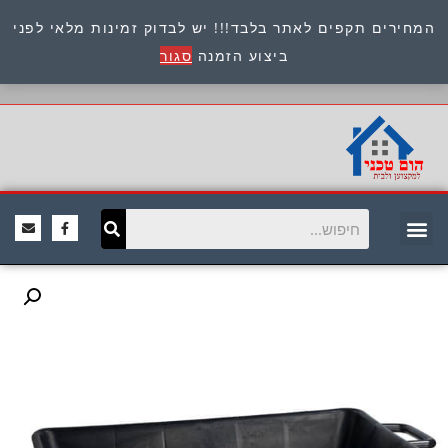
המחירים תקפים לאתר בלבד!!! יש לבדוק זמינות מלאי לפני
כתובת : היוזמים 9 אור יהודה שירות לקוחות 054-
ביצוע הזמנה
סגור
8945722