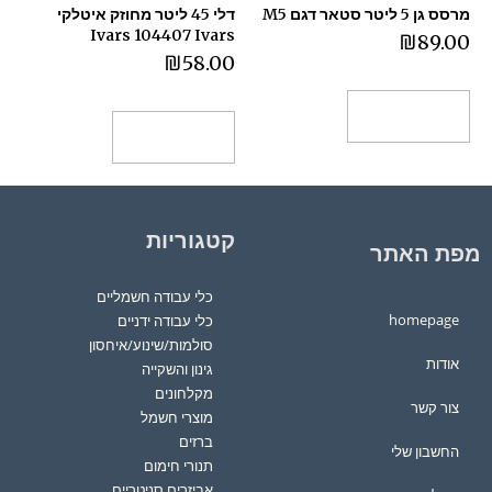
מרסס גן 5 ליטר סטאר דגם M5
דלי 45 ליטר מחוזק איטלקי
Ivars 104407 Ivars
₪
89.00
₪
58.00
הוספה לסל
הוספה לסל
קטגוריות
מפת האתר
כלי עבודה חשמליים
homepage
כלי עבודה ידניים
סולמות/שינוע/איחסון
אודות
גינון והשקייה
מקלחונים
צור קשר
מוצרי חשמל
ברזים
החשבון שלי
תנורי חימום
אביזרים סניטריים