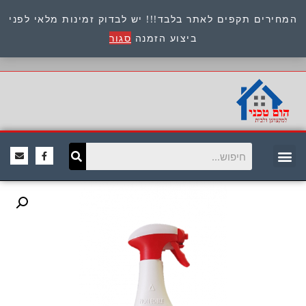
המחירים תקפים לאתר בלבד!!! יש לבדוק זמינות מלאי לפני
כתובת : היוזמים 9 אור יהודה שירות לקוחות 054-
ביצוע הזמנה
סגור
8945722