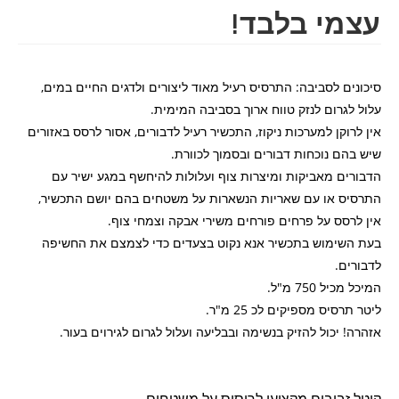
עצמי בלבד!
סיכונים לסביבה: התרסיס רעיל מאוד ליצורים ולדגים החיים במים,
עלול לגרום לנזק טווח ארוך בסביבה המימית.
אין לרוקן למערכות ניקוז, התכשיר רעיל לדבורים, אסור לרסס באזורים
שיש בהם נוכחות דבורים ובסמוך לכוורת.
הדבורים מאביקות ומיצרות צוף ועלולות להיחשף במגע ישיר עם
התרסיס או עם שאריות הנשארות על משטחים בהם יושם התכשיר,
אין לרסס על פרחים פורחים משירי אבקה וצמחי צוף.
בעת השימוש בתכשיר אנא נקוט בצעדים כדי לצמצם את החשיפה
לדבורים.
המיכל מכיל 750 מ"ל.
ליטר תרסיס מספיקים לכ 25 מ"ר.
אזהרה! יכול להזיק בנשימה ובבליעה ועלול לגרום לגירוים בעור.
קוטל זבובים מקצועי לריסוס על משטחים