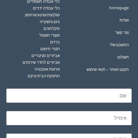
כלי עבודה חשמליים
homepage
כלי עבודה ידניים
סולמות/שינוע/איחסון
אודות
גינון והשקייה
מקלחונים
צור קשר
מוצרי חשמל
ברזים
החשבון שלי
תנורי חימום
אביזרים סניטריים
תשלום
אביזרים לחדר שירותים
ארונות אמבטיה
תקנון האתר – תנאי שימוש
תחזוקת הבית וניקיון