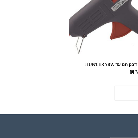
חם עד HUNTER 78W
₪
3
ספה לסל