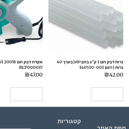
נרות דבק חם 1 ק"ג בחבילה(בערך 40
נרות ) דגם 140510-001
BLT000037
₪
47.00
₪
42.00
הוספה לסל
הוספה לסל
קטגוריות
מפת האתר