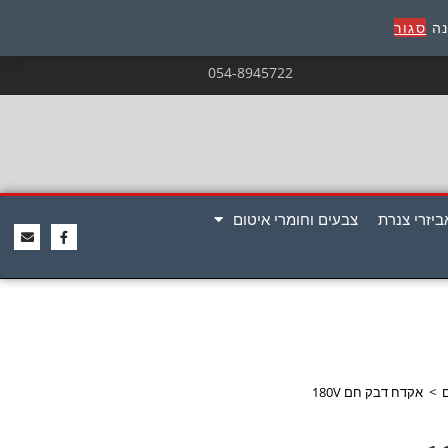
נה
סגור
054-8945722
ביזרי צנרת
צבעים וחומרי איטום
>
אקדח דבק חם 180V