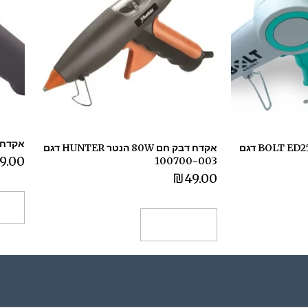
אקדח דבק 
אקדח דבק חם BOLT ED251 200W דגם
אקדח דבק חם 80W הנטר HUNTER דגם
9.00
100700-003
₪
49.00
הו
הוספה לסל