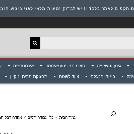
תובת : היוזמים 9 אור יהודה שירות לקוחות 054-8945722
 תקפים לאתר בלבד!!! יש לבדוק זמינות מלאי לפני ביצוע הזמ
גינון והשקייה
סולמות/שינוע/איחסון
אינסטלציה
א
שמל
ביגוד והנעלה
ציוד לשטח
תחזוקת הבית וניקיון
עמוד הבית
>
כלי עבודה ידניים
>
אקדח דבק חם