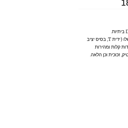
בשל גודלו הקומפקטי והארגונומיות שלו (ידית T, בסיס יציב
ות קלות ומהירות
ק, זכוכית וכן הלאה.