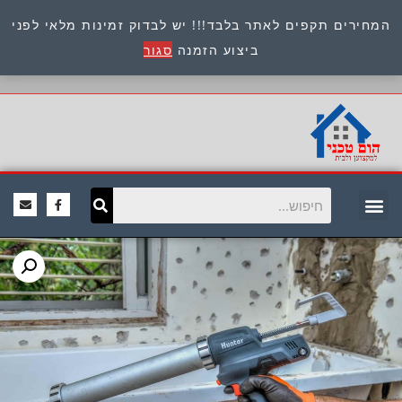
המחירים תקפים לאתר בלבד!!! יש לבדוק זמינות מלאי לפני
כתובת : היוזמים 9 אור יהודה שירות לקוחות 054-
ביצוע הזמנה
סגור
8945722