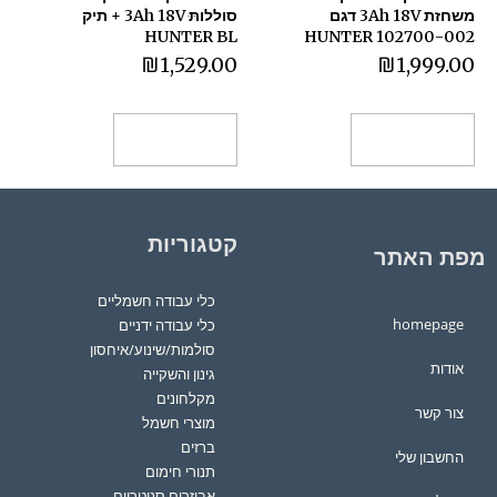
משחזת 3Ah 18V דגם
סוללותּּ 3Ah 18V + תיק
HUNTER BL
102700-002 HUNTER
₪
1,529.00
₪
1,999.00
הוספה לסל
הוספה לסל
קטגוריות
מפת האתר
כלי עבודה חשמליים
homepage
כלי עבודה ידניים
סולמות/שינוע/איחסון
אודות
גינון והשקייה
מקלחונים
צור קשר
מוצרי חשמל
ברזים
החשבון שלי
תנורי חימום
אביזרים סניטריים