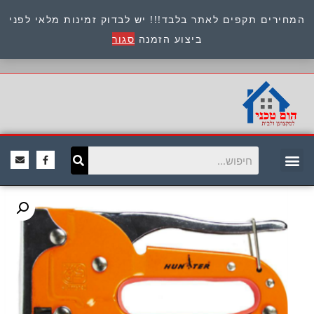
המחירים תקפים לאתר בלבד!!! יש לבדוק זמינות מלאי לפני
כתובת : היוזמים 9 אור יהודה שירות לקוחות 054-
ביצוע הזמנה
סגור
8945722