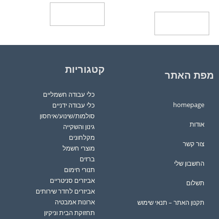
הוספה לסל
הוספה לסל
קטגוריות
מפת האתר
כלי עבודה חשמליים
homepage
כלי עבודה ידניים
סולמות/שינוע/איחסון
אודות
גינון והשקייה
מקלחונים
צור קשר
מוצרי חשמל
ברזים
החשבון שלי
תנורי חימום
אביזרים סניטריים
תשלום
אביזרים לחדר שירותים
ארונות אמבטיה
תקנון האתר – תנאי שימוש
תחזוקת הבית וניקיון