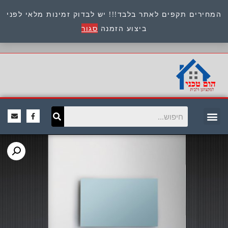
המחירים תקפים לאתר בלבד!!! יש לבדוק זמינות מלאי לפני
כתובת : היוזמים 9 אור יהודה שירות לקוחות 054-
ביצוע הזמנה
סגור
8945722