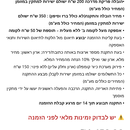
•הובלה פריקת מדרכה 200 ש"ח ישולם ישירות למתקין במזומן
(המחיר כולל מע"מ)
• מחיר הובלה והתקנה(לא כולל ברז וסיפון) : 350 ש"ח ישולם
ישירות למתקין במזומן (המחיר כולל מע"מ)
• אספקה מעל לקומה ב' ללא מעלית – תוספת של 50 ש"ח לקומה
• בעת קליטת ההזמנה
יבוצע
תיאום מול הלקוח לתיאום השירות ותנאי
האספקה
• בעת התקנת מספר ארונות באותה כתובת/דירה; ארון ראשון: מחיר
מלא, ארון שני ואילך 10% הנחה מהמחיר המלא.
• פירוק מערכת כיור קומפלט (ארון וחלק עליון) ללא פינוי: 150 ש"ח
• כל התשלומים ישולמו במזומן ישירות לקבלן מבצע ההתקנה
(המחירים כוללים מע"מ)
• פתיחת האריזה, התקנה, הרכבה והפעלה ראשונית יעשו על ידי מתקין
מוסמך
• התקנה תבוצע תוך 14 יום מרגע קבלת ההזמנה
יש לבדוק זמינות מלאי לפני הזמנה