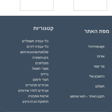
בחר אפשרויות
בחר אפשרויות
קטגוריות
מפת האתר
כלי עבודה חשמליים
homepage
כלי עבודה ידניים
סולמות/שינוע/איחסון
אודות
גינון והשקייה
מקלחונים
צור קשר
מוצרי חשמל
ברזים
החשבון שלי
תנורי חימום
אביזרים סניטריים
תשלום
אביזרים לחדר שירותים
ארונות אמבטיה
תקנון האתר – תנאי שימוש
תחזוקת הבית וניקיון