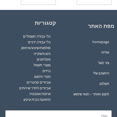
קטגוריות
מפת האתר
כלי עבודה חשמליים
homepage
כלי עבודה ידניים
סולמות/שינוע/איחסון
אודות
גינון והשקייה
מקלחונים
צור קשר
מוצרי חשמל
ברזים
החשבון שלי
תנורי חימום
אביזרים סניטריים
תשלום
אביזרים לחדר שירותים
ארונות אמבטיה
תקנון האתר – תנאי שימוש
תחזוקת הבית וניקיון