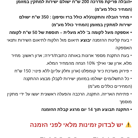
•הובלה פריקת מדרכה 200 ש"ח ישולם ישירות למתקין במזומן
(המחיר כולל מע"מ)
• מחיר הובלה והתקנה(לא כולל ברז וסיפון) : 350 ש"ח ישולם
ישירות למתקין במזומן (המחיר כולל מע"מ)
• אספקה מעל לקומה ב' ללא מעלית – תוספת של 50 ש"ח לקומה
• בעת קליטת ההזמנה
יבוצע
תיאום מול הלקוח לתיאום השירות ותנאי
האספקה
• בעת התקנת מספר ארונות באותה כתובת/דירה; ארון ראשון: מחיר
מלא, ארון שני ואילך 10% הנחה מהמחיר המלא.
• פירוק מערכת כיור קומפלט (ארון וחלק עליון) ללא פינוי: 150 ש"ח
• כל התשלומים ישולמו במזומן ישירות לקבלן מבצע ההתקנה
(המחירים כוללים מע"מ)
• פתיחת האריזה, התקנה, הרכבה והפעלה ראשונית יעשו על ידי מתקין
מוסמך
• התקנה תבוצע תוך 14 יום מרגע קבלת ההזמנה
יש לבדוק זמינות מלאי לפני הזמנה