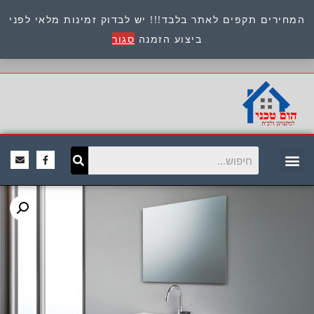
המחירים תקפים לאתר בלבד!!! יש לבדוק זמינות מלאי לפני
כתובת : היוזמים 9 אור יהודה שירות לקוחות 054-
ביצוע הזמנה
סגור
8945722