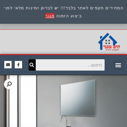
המחירים תקפים לאתר בלבד!!! יש לבדוק זמינות מלאי לפני
כתובת : היוזמים 9 אור יהודה שירות לקוחות 054-
ביצוע הזמנה
סגור
8945722