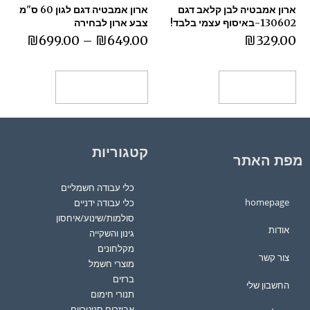
ארון אמבטיה לבן קלאב דגם
ארון אמבטיה דגם לגון 60 ס"מ
130602-באיסוף עצמי בלבד!
צבע ארון לבחירה
₪
699.00
–
₪
649.00
₪
329.00
הוספה לסל
בחר אפשרויות
קטגוריות
מפת האתר
כלי עבודה חשמליים
homepage
כלי עבודה ידניים
סולמות/שינוע/איחסון
אודות
גינון והשקייה
מקלחונים
צור קשר
מוצרי חשמל
ברזים
החשבון שלי
תנורי חימום
אביזרים סניטריים