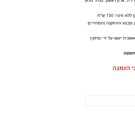
ה; ארון ראשון: מחיר מלא,
ינוי: 150 ש"ח
לן מבצע ההתקנה (המחירים
ונית יעשו על ידי מתקין
י הזמנה