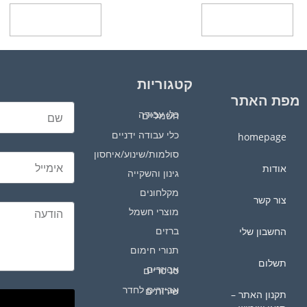
בחר אפשרויות
בחר אפשרויות
קטגוריות
מפת האתר
כלי עבודה חשמליים
כלי עבודה ידניים
homepage
סולמות/שינוע/איחסון
אודות
גינון והשקייה
מקלחונים
צור קשר
מוצרי חשמל
ברזים
החשבון שלי
תנורי חימום
תשלום
אביזרים סניטריים
אביזרים לחדר שירותים
תקנון האתר –