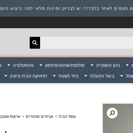
תובת : היוזמים 9 אור יהודה שירות לקוחות 054-8945722
 תקפים לאתר בלבד!!! יש לבדוק זמינות מלאי לפני ביצוע הזמ
גינון והשקייה
סולמות/שינוע/איחסון
אינסטלציה
א
שמל
ביגוד והנעלה
ציוד לשטח
תחזוקת הבית וניקיון
עמוד הבית
>
אביזרים סניטריים
>
ארונות אמבט