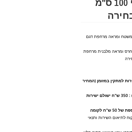
ארון אמבטיה תלוי 100 ס"מ
חירה
ב 100 ס"מ עם כיור משטח ומראה מרחפת דגם
 מחרס ומראה מלבנית מרחפת
ירה
 ש"ח ישולם ישירות למתקין במזומן (המחיר
• מחיר הובלה והתקנה(לא כולל ברז וסיפון) : 350 ש"ח ישולם ישירות
"ח לקומה
וח לתיאום השירות ותנאי