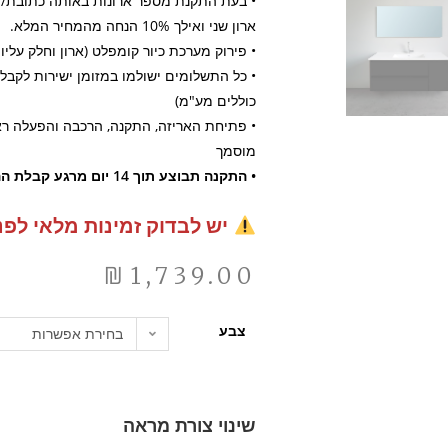
• בעת התקנת מספר ארונות באותה כתובת/דיר
ארון שני ואילך 10% הנחה מהמחיר המלא.
• פירוק מערכת כיור קומפלט (ארון וחלק עליון) ללא פ
• כל התשלומים ישולמו במזומן ישירות לקב
כוללים מע"מ)
• פתיחת האריזה, התקנה, הרכבה והפעלה ראש
מוסמך
• התקנה תבוצע תוך 14 יום מרגע קבלת ההזמנה
יש לבדוק זמינות מלאי לפנ
₪
1,739.00
צבע
בחירת אפשרות
שינוי צורת מראה