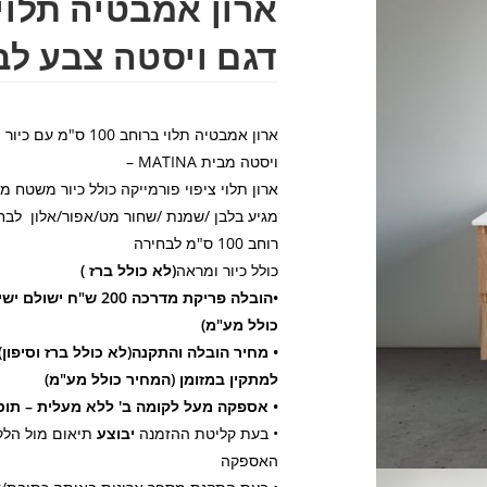
דגם ויסטה צבע לב
ארון אמבטיה תלוי ברוח
ויסטה מבית MATINA –
ארון תלוי ציפוי פורמייקה כולל כיור משטח
מגיע בלבן /שמנת /שחור מט/אפור/אלון לבח
רוחב 100 ס"מ לבחירה
כולל כיור ומראה
(לא כולל ברז )
•הובלה פריקת מדרכה 200
כולל מע"מ)
למתקין במזומן (המחיר כולל מע"מ)
• אספקה מעל לקומה ב' ללא מעלית – תוספת של 50 ש
• בעת קליטת ההזמנה
יבוצע
תיאום מול הלק
האספקה