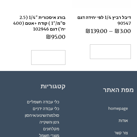
דיבל רביץ 1/4 לפי יחידה דגם
בורג איסכורית "1/4 (2.5
90547
ס"מ/"1 ) קודח +אטם (400
יח') דגם 102946
₪
139.00
–
₪
3.00
₪
95.00
בחר אפשרויות
הוספה לסל
קטגוריות
מפת האתר
כלי עבודה חשמליים
homepage
כלי עבודה ידניים
סולמות/שינוע/איחסון
אודות
גינון והשקייה
מקלחונים
צור קשר
מוצרי חשמל