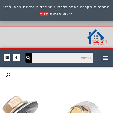
המחירים תקפים לאתר בלבד!!! יש לבדוק זמינות מלאי לפני
כתובת : היוזמים 9 אור יהודה שירות לקוחות 054-
ביצוע הזמנה
סגור
8945722