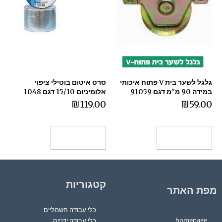
גלגל לשער בית V פתוח איכותי
סרט איטום בוטילי ציפוי
במידה 90 מ"מ דגם 91059
אלומיניום 15/10 דגם 1048
₪
119.00
₪
59.00
הוספה לסל
הוספה לסל
קטגוריות
מפת האתר
כלי עבודה חשמליים
homepage
כלי עבודה ידניים