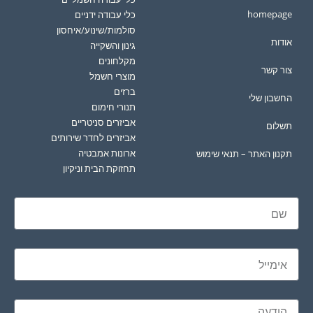
homepage
כלי עבודה ידניים
סולמות/שינוע/איחסון
אודות
גינון והשקייה
מקלחונים
צור קשר
מוצרי חשמל
ברזים
החשבון שלי
תנורי חימום
אביזרים סניטריים
תשלום
אביזרים לחדר שירותים
ארונות אמבטיה
תקנון האתר – תנאי שימוש
תחזוקת הבית וניקיון