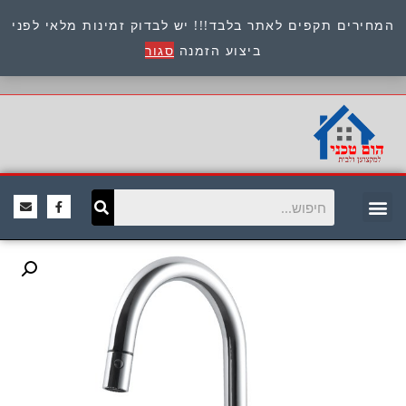
המחירים תקפים לאתר בלבד!!! יש לבדוק זמינות מלאי לפני
כתובת : היוזמים 9 אור יהודה שירות לקוחות 054-
ביצוע הזמנה
סגור
8945722