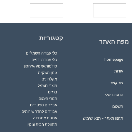
הוספה לסל
הוספה לסל
קטגוריות
מפת האתר
כלי עבודה חשמליים
homepage
כלי עבודה ידניים
סולמות/שינוע/איחסון
אודות
גינון והשקייה
מקלחונים
צור קשר
מוצרי חשמל
ברזים
החשבון שלי
תנורי חימום
אביזרים סניטריים
תשלום
אביזרים לחדר שירותים
ארונות אמבטיה
תקנון האתר – תנאי שימוש
תחזוקת הבית וניקיון