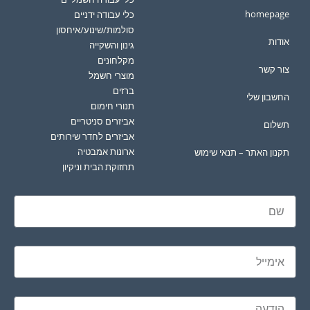
homepage
כלי עבודה ידניים
סולמות/שינוע/איחסון
אודות
גינון והשקייה
מקלחונים
צור קשר
מוצרי חשמל
ברזים
החשבון שלי
תנורי חימום
אביזרים סניטריים
תשלום
אביזרים לחדר שירותים
ארונות אמבטיה
תקנון האתר – תנאי שימוש
תחזוקת הבית וניקיון