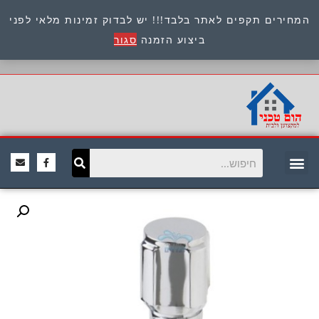
המחירים תקפים לאתר בלבד!!! יש לבדוק זמינות מלאי לפני
כתובת : היוזמים 9 אור יהודה שירות לקוחות 054-
ביצוע הזמנה
סגור
8945722