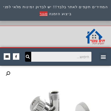
המחירים תקפים לאתר בלבד!!! יש לבדוק זמינות מלאי לפני
כתובת : היוזמים 9 אור יהודה שירות לקוחות 054-
ביצוע הזמנה
סגור
8945722