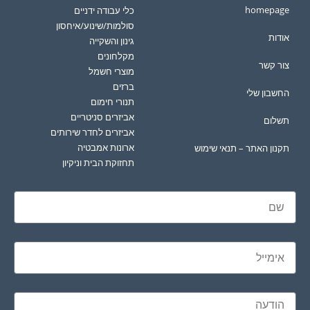
homepage
כלי עבודה ידניים
סולמות/שינוע/איחסון
אודות
גינון והשקייה
מקלחונים
צור קשר
מוצרי חשמל
ברזים
החשבון שלי
תנורי חימום
אביזרים סניטריים
תשלום
אביזרים לחדר שירותים
ארונות אמבטיה
תקנון האתר – תנאי שימוש
תחזוקת הבית וניקיון