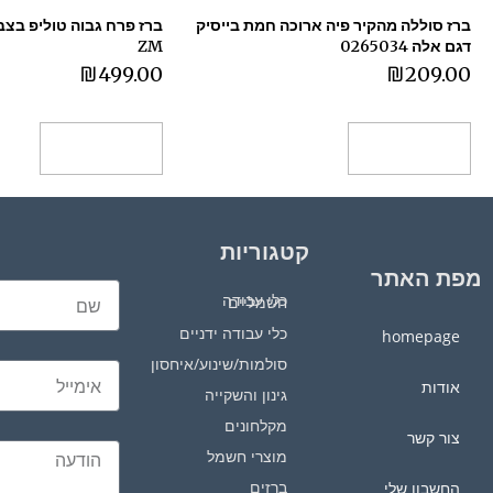
ברז סוללה מהקיר פיה ארוכה חמת בייסיק
דגם אלה 0265034
ZM
₪
499.00
₪
209.00
הוספה לסל
הוספה לסל
קטגוריות
מפת האתר
כלי עבודה חשמליים
כלי עבודה ידניים
homepage
סולמות/שינוע/איחסון
אודות
גינון והשקייה
מקלחונים
צור קשר
מוצרי חשמל
ברזים
החשבון שלי