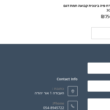
ח פיה בינונית קבועה חמת דגם
3
₪
75
ספה לסל
Contact Info
כתובת :
העבודה 1 אור יהודה
Phone:
054-8945722