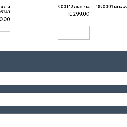
ברז פרח גבוה טוליפ בצבע כרום 1850001
ברז חמת 900142
ברז פר
05243
₪
299.00
0.00
הוספה לסל
הו