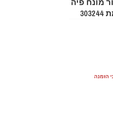
ר מונח פיה
303
י הזמנה