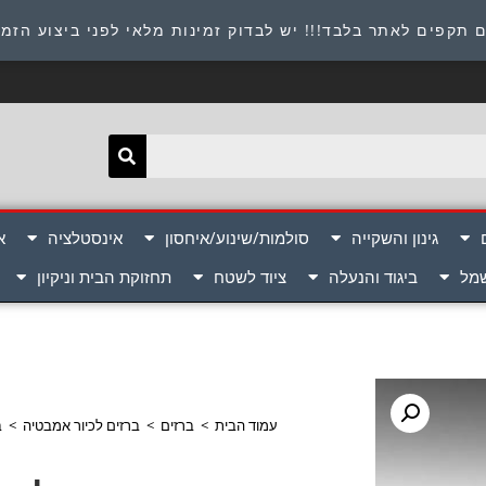
תובת : היוזמים 9 אור יהודה שירות לקוחות 054-8945722
 תקפים לאתר בלבד!!! יש לבדוק זמינות מלאי לפני ביצוע הזמ
גינון והשקייה
סולמות/שינוע/איחסון
אינסטלציה
א
שמל
ביגוד והנעלה
ציוד לשטח
תחזוקת הבית וניקיון
עמוד הבית
>
ברזים
>
ברזים לכיור אמבטיה
>
ב