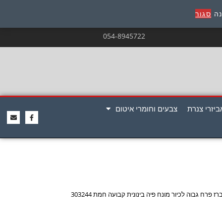
נה
סגור
054-8945722
ביזרי צנרת
צבעים וחומרי איטום
רז פרח גבוה לכיור מונח פיה בינונית קבועה חמת 303244