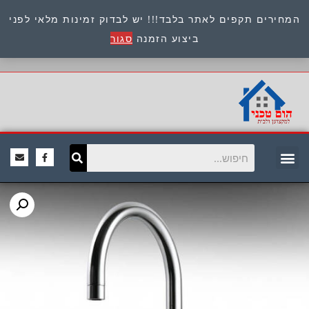
המחירים תקפים לאתר בלבד!!! יש לבדוק זמינות מלאי לפני
כתובת : היוזמים 9 אור יהודה שירות לקוחות 054-
ביצוע הזמנה
סגור
8945722