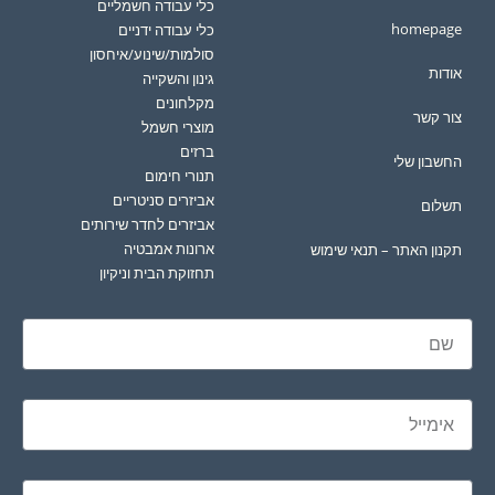
כלי עבודה חשמליים
homepage
כלי עבודה ידניים
סולמות/שינוע/איחסון
אודות
גינון והשקייה
מקלחונים
צור קשר
מוצרי חשמל
ברזים
החשבון שלי
תנורי חימום
אביזרים סניטריים
תשלום
אביזרים לחדר שירותים
ארונות אמבטיה
תקנון האתר – תנאי שימוש
תחזוקת הבית וניקיון