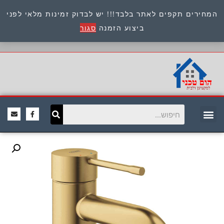
המחירים תקפים לאתר בלבד!!! יש לבדוק זמינות מלאי לפני
כתובת : היוזמים 9 אור יהודה שירות לקוחות 054-
ביצוע הזמנה
סגור
8945722