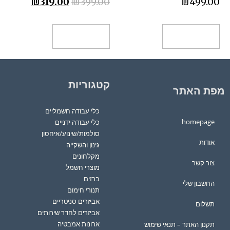
₪
319.00
₪
399.00
₪
499.00
הוספה לסל
הוספה לסל
קטגוריות
מפת האתר
כלי עבודה חשמליים
homepage
כלי עבודה ידניים
סולמות/שינוע/איחסון
אודות
גינון והשקייה
מקלחונים
צור קשר
מוצרי חשמל
ברזים
החשבון שלי
תנורי חימום
אביזרים סניטריים
תשלום
אביזרים לחדר שירותים
ארונות אמבטיה
תקנון האתר – תנאי שימוש