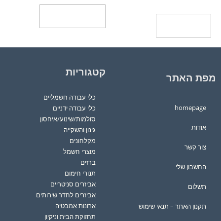
בחר אפשרויות
הוספה לסל
קטגוריות
מפת האתר
כלי עבודה חשמליים
homepage
כלי עבודה ידניים
סולמות/שינוע/איחסון
אודות
גינון והשקייה
מקלחונים
צור קשר
מוצרי חשמל
ברזים
החשבון שלי
תנורי חימום
אביזרים סניטריים
תשלום
אביזרים לחדר שירותים
ארונות אמבטיה
תקנון האתר – תנאי שימוש
תחזוקת הבית וניקיון