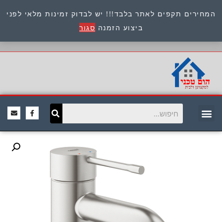
המחירים תקפים לאתר בלבד!!! יש לבדוק זמינות מלאי לפני
כתובת : היוזמים 9 אור יהודה שירות לקוחות 054-
ביצוע הזמנה
סגור
8945722