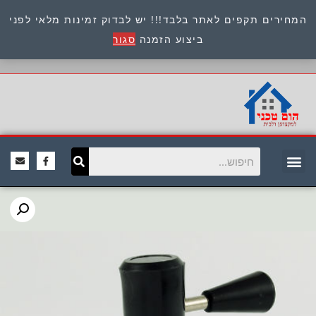
המחירים תקפים לאתר בלבד!!! יש לבדוק זמינות מלאי לפני
כתובת : היוזמים 9 אור יהודה שירות לקוחות 054-
ביצוע הזמנה
סגור
8945722