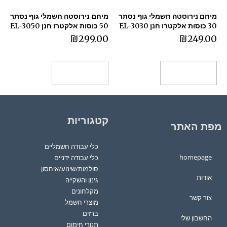
מיחם נירוסטה חשמלי גוף נסתר
מיחם נירוסטה חשמלי גוף נסתר
30 כוסות אלקטרו חנן EL-3030
50 כוסות אלקטרו חנן EL-3050
₪
299.00
₪
249.00
הוספה לסל
הוספה לסל
קטגוריות
מפת האתר
כלי עבודה חשמליים
homepage
כלי עבודה ידניים
סולמות/שינוע/איחסון
אודות
גינון והשקייה
מקלחונים
צור קשר
מוצרי חשמל
ברזים
החשבון שלי
תנורי חימום