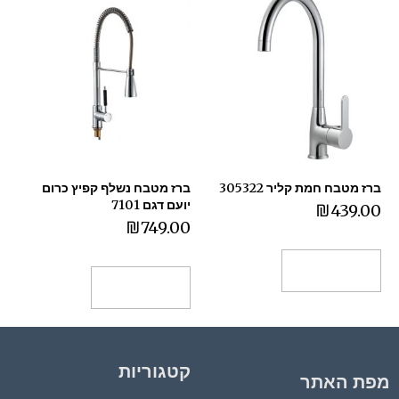
ברז מטבח חמת קליר 305322
ברז מטבח נשלף קפיץ כרום
יועם דגם 7101
₪
439.00
₪
749.00
הוספה לסל
הוספה לסל
קטגוריות
מפת האתר