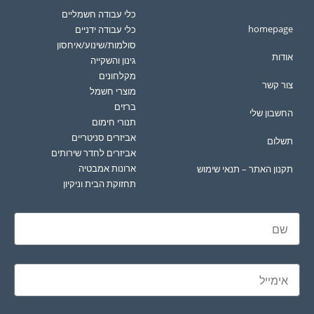
כלי עבודה חשמליים
homepage
כלי עבודה ידניים
סולמות/שינוע/איחסון
אודות
גינון והשקייה
מקלחונים
צור קשר
מוצרי חשמל
ברזים
החשבון שלי
תנורי חימום
אביזרים סניטריים
תשלום
אביזרים לחדר שירותים
ארונות אמבטיה
תקנון האתר – תנאי שימוש
תחזוקת הבית וניקיון