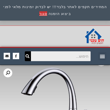
המחירים תקפים לאתר בלבד!!! יש לבדוק זמינות מלאי לפני
כתובת : היוזמים 9 אור יהודה שירות לקוחות 054-
ביצוע הזמנה
סגור
8945722