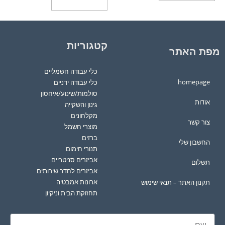
קטגוריות
מפת האתר
כלי עבודה חשמליים
homepage
כלי עבודה ידניים
סולמות/שינוע/איחסון
אודות
גינון והשקייה
מקלחונים
צור קשר
מוצרי חשמל
ברזים
החשבון שלי
תנורי חימום
אביזרים סניטריים
תשלום
אביזרים לחדר שירותים
ארונות אמבטיה
תקנון האתר – תנאי שימוש
תחזוקת הבית וניקיון