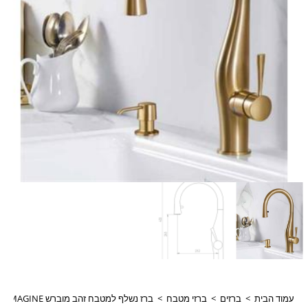
עמוד הבית
>
ברזים
>
ברזי מטבח
>
ברז נשלף למטבח זהב מוברש IMAGINE אימגן 304869F15S חמת