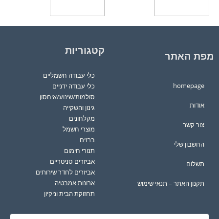
הוספה לסל
הוספה לסל
קטגוריות
מפת האתר
כלי עבודה חשמליים
homepage
כלי עבודה ידניים
סולמות/שינוע/איחסון
אודות
גינון והשקייה
מקלחונים
צור קשר
מוצרי חשמל
ברזים
החשבון שלי
תנורי חימום
אביזרים סניטריים
תשלום
אביזרים לחדר שירותים
ארונות אמבטיה
תקנון האתר – תנאי שימוש
תחזוקת הבית וניקיון