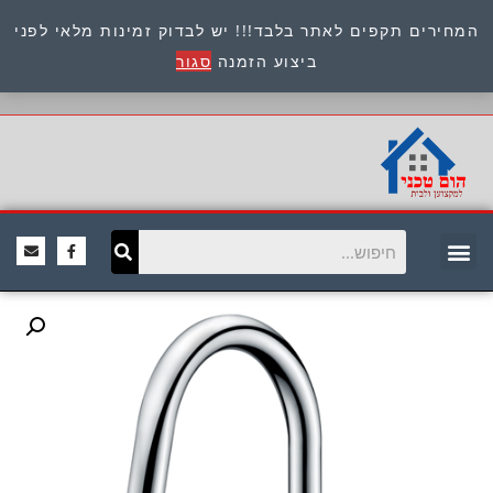
המחירים תקפים לאתר בלבד!!! יש לבדוק זמינות מלאי לפני
כתובת : היוזמים 9 אור יהודה שירות לקוחות 054-
ביצוע הזמנה
סגור
8945722