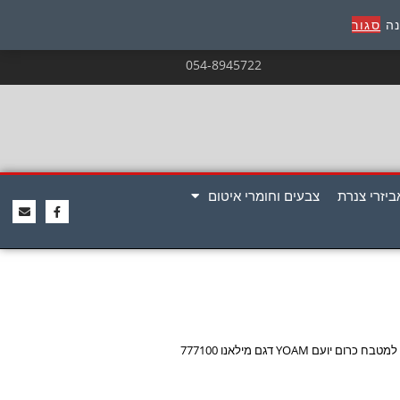
נה
סגור
054-8945722
ביזרי צנרת
צבעים וחומרי איטום
רום יועם YOAM דגם מילאנו 777100