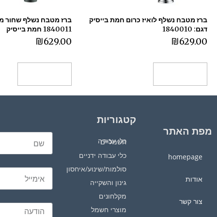
ברז מטבח נשלף לואיז כרום חמת בייסיק
ברז מטבח נשלף שחור מט 
דגם: 1840010
1840011 חמת בייסיק
₪
629.00
₪
629.00
הוספה לסל
הוספה לסל
קטגוריות
מפת האתר
כלי עבודה חשמליים
כלי עבודה ידניים
homepage
סולמות/שינוע/איחסון
אודות
גינון והשקייה
מקלחונים
צור קשר
מוצרי חשמל