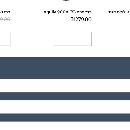
לואיז דגם:
ברז פרח Aquila 900A-BL
ברז נשל
9.00
₪
279.00
בחר אפשרויות
הו