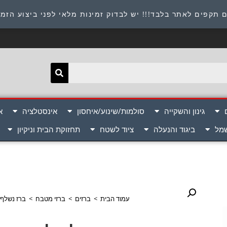
תובת : היוזמים 9 אור יהודה שירות לקוחות 054-8945722
 תקפים לאתר בלבד!!! יש לבדוק זמינות מלאי לפני ביצוע הזמ
גינון והשקייה
סולמות/שינוע/איחסון
אינסטלציה
א
שמל
ביגוד והנעלה
ציוד לשטח
תחזוקת הבית וניקיון
עמוד הבית
>
ברזים
>
ברזי מטבח
>
ברז נשלף למטבח כ