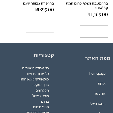
ברז מטבח נשלף כרום חמת
ברז פרח גבוהה יועם
304669
₪
399.00
₪
1,169.00
הוספה לסל
הוספה לסל
קטגוריות
מפת האתר
כלי עבודה חשמליים
homepage
כלי עבודה ידניים
סולמות/שינוע/איחסון
אודות
גינון והשקייה
מקלחונים
צור קשר
מוצרי חשמל
ברזים
החשבון שלי
תנורי חימום
אביזרים סניטריים