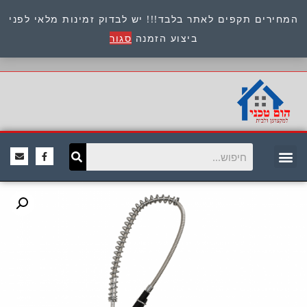
המחירים תקפים לאתר בלבד!!! יש לבדוק זמינות מלאי לפני
כתובת : היוזמים 9 אור יהודה שירות לקוחות 054-
ביצוע הזמנה
סגור
8945722